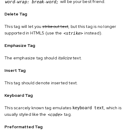
will be your best friend.
word-wrap: break-word;
Delete Tag
This tag will let you
strikeout text
, but this tag is no longer
supported in HTML5 (use the
instead).
<strike>
Emphasize Tag
The emphasize tag should
italicize
text.
Insert Tag
This tag should denote
inserted
text.
Keyboard Tag
This scarcely known tag emulates
, which is
keyboard text
usually styled like the
tag.
<code>
Preformatted Tag