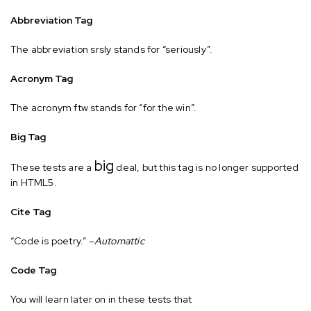
Abbreviation Tag
The abbreviation
srsly
stands for “seriously”.
Acronym Tag
The acronym
ftw
stands for “for the win”.
Big Tag
big
These tests are a
deal, but this tag is no longer supported
in HTML5.
Cite Tag
“Code is poetry.” –
Automattic
Code Tag
You will learn later on in these tests that