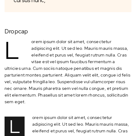
cursus nunc,
Dropcap
L
orem ipsum dolor sit amet, consectetur
adipiscing elit. Ut sed leo. Mauris mauris massa,
eleifend et purus vel, feugiat rutrum nulla. Cras
vitae est vel ipsum faucibus fermentum a
ultricies urna. Cum sociis natoque penatibus et magnis dis
parturient montes.parturient. Aliquam velit elit, congue id felis
vel, vulputate fringilla leo. Suspendisse vul ullamcorper risus
nec ornare. Mauris pharetra sem vel nulla congue, et pretium
elit elementum. Phasellus sit amet lorem rhoncus, sollicitudin
sem eget.
L
orem ipsum dolor sit amet, consectetur
adipiscing elit. Ut sed leo. Mauris mauris massa,
eleifend et purus vel, feugiat rutrum nulla. Cras