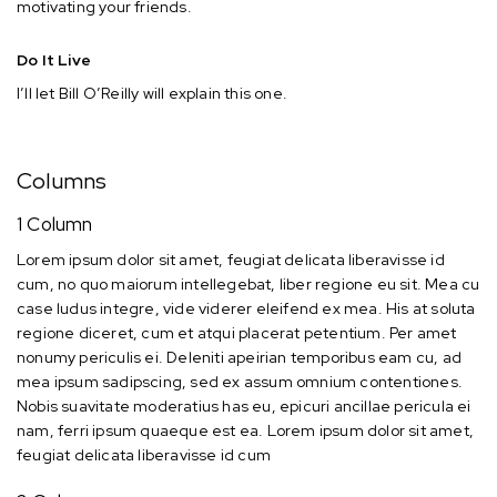
motivating your friends.
Do It Live
I’ll let Bill O’Reilly will
explain
this one.
Columns
1 Column
Lorem ipsum dolor sit amet, feugiat delicata liberavisse id
cum, no quo maiorum intellegebat, liber regione eu sit. Mea cu
case ludus integre, vide viderer eleifend ex mea. His at soluta
regione diceret, cum et atqui placerat petentium. Per amet
nonumy periculis ei. Deleniti apeirian temporibus eam cu, ad
mea ipsum sadipscing, sed ex assum omnium contentiones.
Nobis suavitate moderatius has eu, epicuri ancillae pericula ei
nam, ferri ipsum quaeque est ea. Lorem ipsum dolor sit amet,
feugiat delicata liberavisse id cum