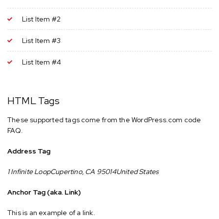
List Item #2
List Item #3
List Item #4
HTML Tags
These supported tags come from the WordPress.com code
FAQ
.
Address Tag
1 Infinite LoopCupertino, CA 95014United States
Anchor Tag (aka. Link)
This is an example of a
link
.