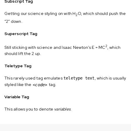
Subscript Tag
Getting our science styling on with H
O, which should push the
2
“2” down.
Superscript Tag
2
Still sticking with science and Isaac Newton’s E = MC
, which
should lift the 2 up.
Teletype Tag
This rarely used tag emulates
, which is usually
teletype text
styled like the
tag.
<code>
Variable Tag
This allows you to denote
variables
.