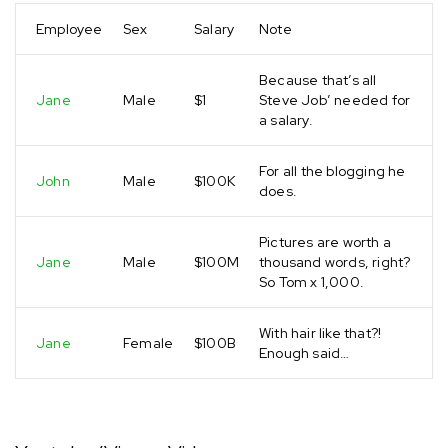
Employee
Sex
Salary
Note
Because that’s all
Jane
Male
$1
Steve Job’ needed for
a salary.
For all the blogging he
John
Male
$100K
does.
Pictures are worth a
Jane
Male
$100M
thousand words, right?
So Tom x 1,000.
With hair like that?!
Jane
Female
$100B
Enough said…