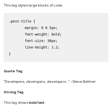
This tag styles large blocks of code.
.post-title {

	margin: 0 0 5px;

	font-weight: bold;

	font-size: 38px;

	line-height: 1.2;

}
Quote Tag
Developers, developers, developers…
–Steve Ballmer
Strong Tag
This tag shows
bold
text.